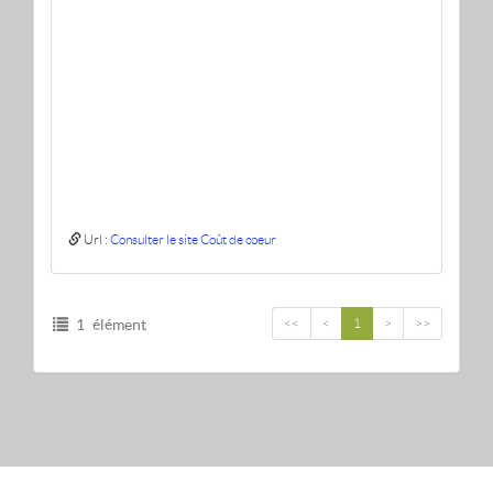
Url :
Consulter le site Coût de coeur
1 élément
<<
<
1
>
>>