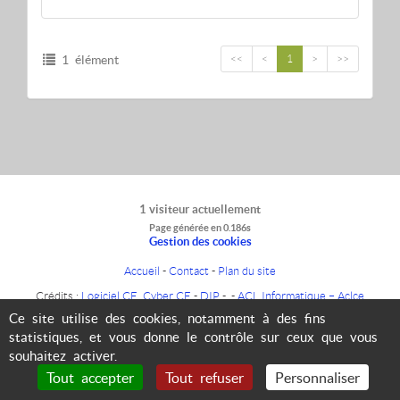
1 élément
<<
<
1
>
>>
1 visiteur actuellement
Page générée en 0.186s
Gestion des cookies
Accueil
-
Contact
-
Plan du site
Crédits :
Logiciel CE
,
Cyber CE
-
DIP
- -
ACL Informatique – Aclce
-
Mentions légales
Ce site utilise des cookies, notamment à des fins
statistiques, et vous donne le contrôle sur ceux que vous
souhaitez activer.
Tout accepter
Tout refuser
Personnaliser