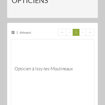
OPTICIENS
1 élément
<<
<
1
>
>>
Opticien à Issy-les-Moulineaux